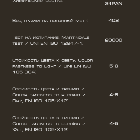
Химический состав:
31PAN
Вес, грамм на погонный метр:
402
Тест на истирание, Martindale
20000
test / UNI EN ISO 12947-1:
Стойкость цвета к свету, Color
fastness to light / UNI EN ISO
5-6
105-B04:
Стойкость цвета к трению /
Color fastness to rubbing /
4-5
Dry, EN ISO 105-X12:
Стойкость цвета к трению /
Color fastness to rubbing /
4-5
Wet, EN ISO 105-X12: