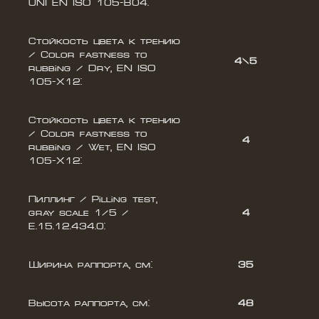
UNI EN ISO 105-B04:
Стойкость цвета к трению
/ Color fastness to
4\5
rubbing / Dry, EN ISO
105-X12:
Стойкость цвета к трению
/ Color fastness to
4
rubbing / Wet, EN ISO
105-X12:
Пиллинг / Pilling test,
gray scale 1/5 /
4
E.15.12.434.0:
Ширина раппорта, cм:
35
Высота раппорта, cм:
48