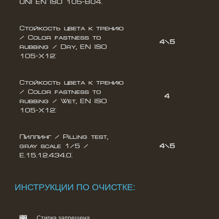
UNI EN ISO 105-B04:
Стойкость цвета к трению
/ Color fastness to
4\5
rubbing / Dry, EN ISO
105-X12:
Стойкость цвета к трению
/ Color fastness to
4
rubbing / Wet, EN ISO
105-X12:
Пиллинг / Pilling test,
gray scale 1/5 /
4\5
E.15.12.434.0:
ИНСТРУКЦИИ ПО ОЧИСТКЕ:
Стирка запрещена