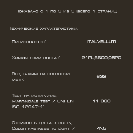
Показано с 1 по 3 из 3 (всего 1 страниц)
Технические характеристики:
Производство:
ITALVELLUTI
Химический состав:
21PL,66CO,05PC
Вес, грамм на погонный
632
метр:
Тест на истирание,
Martindale test / UNI EN
11 000
ISO 12947-1:
Стойкость цвета к свету,
Color fastness to light /
4\5